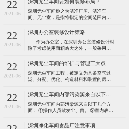
深圳无尘车间要如何装修布局？
22
深圳无尘车间称之为洁净厂房、洁净车
2021-06
间、无尘室，是指将指定的空间范围内空
气中的微尘埃、有害气体、细菌等污染物
排除，并将室内的温度、洁净度、室内压
深圳办公室装修设计策略
22
力、气流速度与分布、噪音振动和照明、
作为办公室，在深圳办公室装修设计时
静电控制在要求范围内，而所规定的特别
2021-06
除了考虑使用面积略大之外，一般采用较
设计之房间。不管不论外面空气条件如何
矮的办公家具设计，目的是为了扩大视觉
变化，其室内还是不变维持之前所设定要
空间，因为过于拥挤的环境束缚人的思
求的洁净度、温
深圳无尘车间的维护与管理三大点
22
维，带心理上的焦虑等问题，所以为其打
深圳无尘车间工程，被定义为具备空气过
造一个良好的办公环境是极为重要的。
2021-06
滤、分配、优化、构造材料和装置的房
&nb
间，是空气悬浮粒子浓度受控的房间，洁
净室工程的建造和使用应减少室内诱入、
深圳无尘车间内部污染源来自以下几个方面
22
产生及滞留粒子，室内其他有关参数温
深圳无尘车间内部污染源来自以下几个方
度、湿度、压力等按照要求进行控制。洁
2021-06
面： ①操作人员散发尘、菌。 ②室内表面
净室以单位体积空气某粒径粒子的数量来
的产尘。 ③生产设备及生产过程中的产
区分洁净程度。 1、环境监控的管理 百级
尘。 ④大气中的污染物对室内的污染。
洁净室的“无
深圳净化车间食品厂注意事项
22