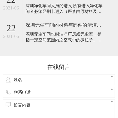
一、室内的空气 深圳无尘车间及其传播途
深圳净化车间人员的进入 所有进入净化车
径 人员发尘是无尘车间内空气污染源的最
2021-06
间者必须经刷卡进入（严禁由原材料及成
主要来源，人动作时的发尘量相当复杂，
品缓冲区出入），先进入换鞋区，换好净
人静止（或基本静止）时的发尘量和激烈
化鞋后，在分别进入对应的更衣室，把外
活
深圳无尘车间的材料与部件的清洁工作
22
套脱去，换上洁净工作服，然后再进入风
深圳无尘车间也叫洁净厂房或无尘室，是
淋室，严格按照《风淋室使用规范》风淋
2021-06
指一定空间范围内之空气中的微粒子、有
后在进入净化车间内部。 深圳净化车间人
害空气、细菌等之污染物排除，并将室内
员的出去 深圳净化车间内的所有人只能通
之温度、湿度、洁净度、室内压力、气流
过风淋
速度与气流分布、噪音震动及照明、静电
控制在某一需求范围内，而所给予特别设
在线留言
计的房间。不论外在之空气条件如何变
化，其室内均能俱有维持原先所设定要求
之洁净度、温湿