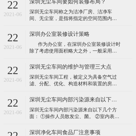
深圳无尘车间要如何装修布局？
22
深圳无尘车间称之为洁净厂房、洁净车
2021-06
间、无尘室，是指将指定的空间范围内空
气中的微尘埃、有害气体、细菌等污染物
排除，并将室内的温度、洁净度、室内压
深圳办公室装修设计策略
22
力、气流速度与分布、噪音振动和照明、
作为办公室，在深圳办公室装修设计时
静电控制在要求范围内，而所规定的特别
2021-06
除了考虑使用面积略大之外，一般采用较
设计之房间。不管不论外面空气条件如何
矮的办公家具设计，目的是为了扩大视觉
变化，其室内还是不变维持之前所设定要
空间，因为过于拥挤的环境束缚人的思
求的洁净度、温
深圳无尘车间的维护与管理三大点
22
维，带心理上的焦虑等问题，所以为其打
深圳无尘车间工程，被定义为具备空气过
造一个良好的办公环境是极为重要的。
2021-06
滤、分配、优化、构造材料和装置的房
&nb
间，是空气悬浮粒子浓度受控的房间，洁
净室工程的建造和使用应减少室内诱入、
深圳无尘车间内部污染源来自以下几个方面
22
产生及滞留粒子，室内其他有关参数温
深圳无尘车间内部污染源来自以下几个方
度、湿度、压力等按照要求进行控制。洁
2021-06
面： ①操作人员散发尘、菌。 ②室内表面
净室以单位体积空气某粒径粒子的数量来
的产尘。 ③生产设备及生产过程中的产
区分洁净程度。 1、环境监控的管理 百级
尘。 ④大气中的污染物对室内的污染。
洁净室的“无
深圳净化车间食品厂注意事项
22