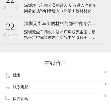
一、室内的空气 深圳无尘车间及其传播途
深圳净化车间人员的进入 所有进入净化车
径 人员发尘是无尘车间内空气污染源的最
2021-06
间者必须经刷卡进入（严禁由原材料及成
主要来源，人动作时的发尘量相当复杂，
品缓冲区出入），先进入换鞋区，换好净
人静止（或基本静止）时的发尘量和激烈
化鞋后，在分别进入对应的更衣室，把外
活
深圳无尘车间的材料与部件的清洁工作
22
套脱去，换上洁净工作服，然后再进入风
深圳无尘车间也叫洁净厂房或无尘室，是
淋室，严格按照《风淋室使用规范》风淋
2021-06
指一定空间范围内之空气中的微粒子、有
后在进入净化车间内部。 深圳净化车间人
害空气、细菌等之污染物排除，并将室内
员的出去 深圳净化车间内的所有人只能通
之温度、湿度、洁净度、室内压力、气流
过风淋
速度与气流分布、噪音震动及照明、静电
控制在某一需求范围内，而所给予特别设
在线留言
计的房间。不论外在之空气条件如何变
化，其室内均能俱有维持原先所设定要求
之洁净度、温湿