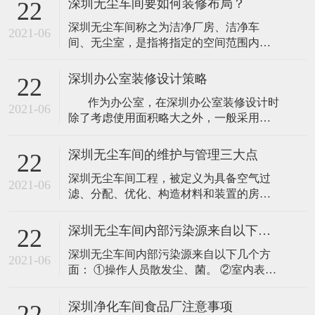
深圳无尘车间要如何装修布局？
22
深圳无尘车间称之为洁净厂房、洁净车
2021-06
间、无尘室，是指将指定的空间范围内空
气中的微尘埃、有害气体、细菌等污染物
排除，并将室内的温度、洁净度、室内压
深圳办公室装修设计策略
22
力、气流速度与分布、噪音振动和照明、
作为办公室，在深圳办公室装修设计时
静电控制在要求范围内，而所规定的特别
2021-06
除了考虑使用面积略大之外，一般采用较
设计之房间。不管不论外面空气条件如何
矮的办公家具设计，目的是为了扩大视觉
变化，其室内还是不变维持之前所设定要
空间，因为过于拥挤的环境束缚人的思
求的洁净度、温
深圳无尘车间的维护与管理三大点
22
维，带心理上的焦虑等问题，所以为其打
深圳无尘车间工程，被定义为具备空气过
造一个良好的办公环境是极为重要的。
2021-06
滤、分配、优化、构造材料和装置的房
&nb
间，是空气悬浮粒子浓度受控的房间，洁
净室工程的建造和使用应减少室内诱入、
深圳无尘车间内部污染源来自以下几个方面
22
产生及滞留粒子，室内其他有关参数温
深圳无尘车间内部污染源来自以下几个方
度、湿度、压力等按照要求进行控制。洁
2021-06
面： ①操作人员散发尘、菌。 ②室内表面
净室以单位体积空气某粒径粒子的数量来
的产尘。 ③生产设备及生产过程中的产
区分洁净程度。 1、环境监控的管理 百级
尘。 ④大气中的污染物对室内的污染。
洁净室的“无
深圳净化车间食品厂注意事项
22