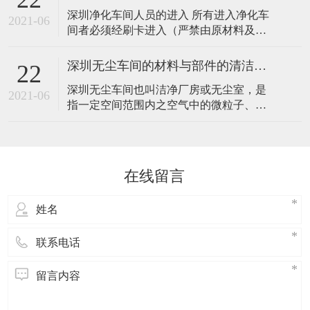
一、室内的空气 深圳无尘车间及其传播途
深圳净化车间人员的进入 所有进入净化车
径 人员发尘是无尘车间内空气污染源的最
2021-06
间者必须经刷卡进入（严禁由原材料及成
主要来源，人动作时的发尘量相当复杂，
品缓冲区出入），先进入换鞋区，换好净
人静止（或基本静止）时的发尘量和激烈
化鞋后，在分别进入对应的更衣室，把外
活
深圳无尘车间的材料与部件的清洁工作
22
套脱去，换上洁净工作服，然后再进入风
深圳无尘车间也叫洁净厂房或无尘室，是
淋室，严格按照《风淋室使用规范》风淋
2021-06
指一定空间范围内之空气中的微粒子、有
后在进入净化车间内部。 深圳净化车间人
害空气、细菌等之污染物排除，并将室内
员的出去 深圳净化车间内的所有人只能通
之温度、湿度、洁净度、室内压力、气流
过风淋
速度与气流分布、噪音震动及照明、静电
控制在某一需求范围内，而所给予特别设
在线留言
计的房间。不论外在之空气条件如何变
化，其室内均能俱有维持原先所设定要求
之洁净度、温湿