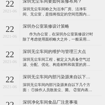
深圳无尘车间要如何装修布局？
22
深圳无尘车间称之为洁净厂房、洁净车
2021-06
间、无尘室，是指将指定的空间范围内空
气中的微尘埃、有害气体、细菌等污染物
排除，并将室内的温度、洁净度、室内压
深圳办公室装修设计策略
22
力、气流速度与分布、噪音振动和照明、
作为办公室，在深圳办公室装修设计时
静电控制在要求范围内，而所规定的特别
2021-06
除了考虑使用面积略大之外，一般采用较
设计之房间。不管不论外面空气条件如何
矮的办公家具设计，目的是为了扩大视觉
变化，其室内还是不变维持之前所设定要
空间，因为过于拥挤的环境束缚人的思
求的洁净度、温
深圳无尘车间的维护与管理三大点
22
维，带心理上的焦虑等问题，所以为其打
深圳无尘车间工程，被定义为具备空气过
造一个良好的办公环境是极为重要的。
2021-06
滤、分配、优化、构造材料和装置的房
&nb
间，是空气悬浮粒子浓度受控的房间，洁
净室工程的建造和使用应减少室内诱入、
深圳无尘车间内部污染源来自以下几个方面
22
产生及滞留粒子，室内其他有关参数温
深圳无尘车间内部污染源来自以下几个方
度、湿度、压力等按照要求进行控制。洁
2021-06
面： ①操作人员散发尘、菌。 ②室内表面
净室以单位体积空气某粒径粒子的数量来
的产尘。 ③生产设备及生产过程中的产
区分洁净程度。 1、环境监控的管理 百级
尘。 ④大气中的污染物对室内的污染。
洁净室的“无
深圳净化车间食品厂注意事项
22