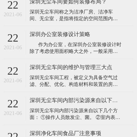
深圳无尘车间要如何装修布局？
22
深圳无尘车间称之为洁净厂房、洁净车
2021-06
间、无尘室，是指将指定的空间范围内空
气中的微尘埃、有害气体、细菌等污染物
排除，并将室内的温度、洁净度、室内压
深圳办公室装修设计策略
22
力、气流速度与分布、噪音振动和照明、
作为办公室，在深圳办公室装修设计时
静电控制在要求范围内，而所规定的特别
2021-06
除了考虑使用面积略大之外，一般采用较
设计之房间。不管不论外面空气条件如何
矮的办公家具设计，目的是为了扩大视觉
变化，其室内还是不变维持之前所设定要
空间，因为过于拥挤的环境束缚人的思
求的洁净度、温
深圳无尘车间的维护与管理三大点
22
维，带心理上的焦虑等问题，所以为其打
深圳无尘车间工程，被定义为具备空气过
造一个良好的办公环境是极为重要的。
2021-06
滤、分配、优化、构造材料和装置的房
&nb
间，是空气悬浮粒子浓度受控的房间，洁
净室工程的建造和使用应减少室内诱入、
深圳无尘车间内部污染源来自以下几个方面
22
产生及滞留粒子，室内其他有关参数温
深圳无尘车间内部污染源来自以下几个方
度、湿度、压力等按照要求进行控制。洁
2021-06
面： ①操作人员散发尘、菌。 ②室内表面
净室以单位体积空气某粒径粒子的数量来
的产尘。 ③生产设备及生产过程中的产
区分洁净程度。 1、环境监控的管理 百级
尘。 ④大气中的污染物对室内的污染。
洁净室的“无
深圳净化车间食品厂注意事项
22