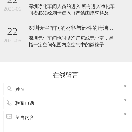
一、室内的空气 深圳无尘车间及其传播途
深圳净化车间人员的进入 所有进入净化车
径 人员发尘是无尘车间内空气污染源的最
2021-06
间者必须经刷卡进入（严禁由原材料及成
主要来源，人动作时的发尘量相当复杂，
品缓冲区出入），先进入换鞋区，换好净
人静止（或基本静止）时的发尘量和激烈
化鞋后，在分别进入对应的更衣室，把外
活
深圳无尘车间的材料与部件的清洁工作
22
套脱去，换上洁净工作服，然后再进入风
深圳无尘车间也叫洁净厂房或无尘室，是
淋室，严格按照《风淋室使用规范》风淋
2021-06
指一定空间范围内之空气中的微粒子、有
后在进入净化车间内部。 深圳净化车间人
害空气、细菌等之污染物排除，并将室内
员的出去 深圳净化车间内的所有人只能通
之温度、湿度、洁净度、室内压力、气流
过风淋
速度与气流分布、噪音震动及照明、静电
控制在某一需求范围内，而所给予特别设
在线留言
计的房间。不论外在之空气条件如何变
化，其室内均能俱有维持原先所设定要求
之洁净度、温湿